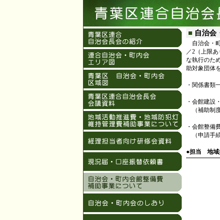
■
自治会
自治会・町
／2（上限
な執行のた
助対象団体
・関係書類
・会館建設
（補助制度
・会館整備
（申請手続
●担当 地域振